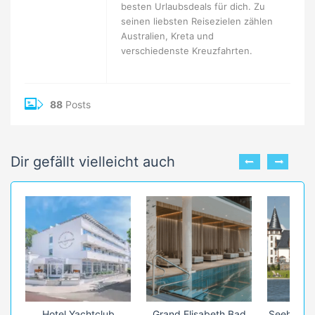
besten Urlaubsdeals für dich. Zu
seinen liebsten Reisezielen zählen
Australien, Kreta und
verschiedenste Kreuzfahrten.
88
Posts
Dir gefällt vielleicht auch
Hotel Yachtclub
Grand Elisabeth Bad
Seehotel 