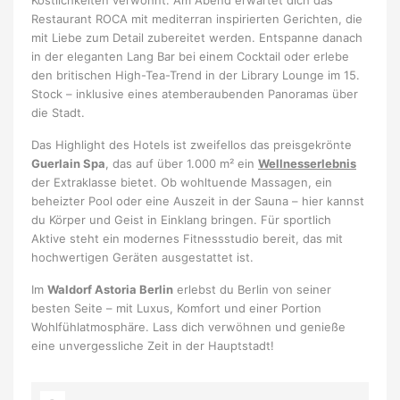
Köstlichkeiten verwöhnt. Am Abend erwartet dich das
Restaurant ROCA mit mediterran inspirierten Gerichten, die
mit Liebe zum Detail zubereitet werden. Entspanne danach
in der eleganten Lang Bar bei einem Cocktail oder erlebe
den britischen High-Tea-Trend in der Library Lounge im 15.
Stock – inklusive eines atemberaubenden Panoramas über
die Stadt.
Das Highlight des Hotels ist zweifellos das preisgekrönte
Guerlain Spa
, das auf über 1.000 m² ein
Wellnesserlebnis
der Extraklasse bietet. Ob wohltuende Massagen, ein
beheizter Pool oder eine Auszeit in der Sauna – hier kannst
du Körper und Geist in Einklang bringen. Für sportlich
Aktive steht ein modernes Fitnessstudio bereit, das mit
hochwertigen Geräten ausgestattet ist.
Im
Waldorf Astoria Berlin
erlebst du Berlin von seiner
besten Seite – mit Luxus, Komfort und einer Portion
Wohlfühlatmosphäre. Lass dich verwöhnen und genieße
eine unvergessliche Zeit in der Hauptstadt!