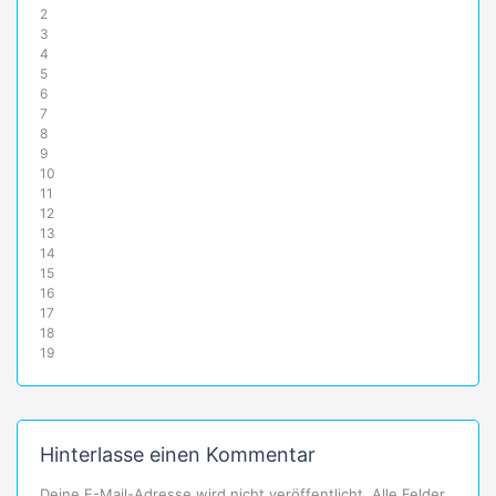
2
3
4
5
6
7
8
9
10
11
12
13
14
15
16
17
18
19
Hinterlasse einen Kommentar
Deine E-Mail-Adresse wird nicht veröffentlicht. Alle Felder