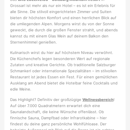
Grossarl ist mehr als nur ein Hotel – es ist ein Erlebnis für
alle Sinne. Die stilvoll eingerichteten Zimmer und Suiten
bieten dir höchsten Komfort und einen herrlichen Blick auf
die umliegenden Alpen. Morgens wirst du von der Sonne
geweckt, die durch die großen Fenster strahlt, und abends
kannst du mit einem Glas Wein auf deinem Balkon den
Sternenhimmel genießen.
Kulinarisch wirst du hier auf höchstem Niveau verwöhnt.
Die Küchenchefs legen besonderen Wert auf regionale
Zutaten und kreative Gerichte. Ob traditionelle Salzburger
Schmankerl oder internationale Spezialitäten – im stilvollen
Restaurant ist jedes Essen ein Fest. Für einen gemütlichen
Ausklang am Abend bietet die Hotelbar feine Cocktails und
edle Weine.
Das Highlight? Definitiv der großzügige
Wellnessbereich
!
Auf über 7.000 Quadratmetern erwartet dich eine
Saunalandschaft, die keine Wünsche offenlässt. Ob
finnische Sauna, Dampfbad oder Infrarotkabine – hier
findest du deine ganz persönliche Wohlfühloase. Der