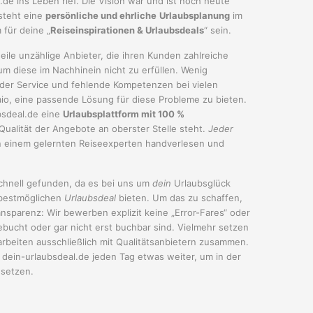
.de ins Leben rief. Die Vision war und ist noch heute
 steht eine
persönliche und ehrliche
Urlaubsplanung
im
 für deine „
Reiseinspirationen & Urlaubsdeals
“ sein.
eile unzählige Anbieter, die ihren Kunden zahlreiche
 diese im Nachhinein nicht zu erfüllen. Wenig
der Service und fehlende Kompetenzen bei vielen
aio, eine passende Lösung für diese Probleme zu bieten.
bsdeal.de eine
Urlaubsplattform mit 100 %
 Qualität der Angebote an oberster Stelle steht.
Jeder
on einem gelernten Reiseexperten handverlesen und
schnell gefunden, da es bei uns um
dein
Urlaubsglück
 bestmöglichen
Urlaubsdeal
bieten. Um das zu schaffen,
ansparenz: Wir bewerben explizit keine „Error-Fares“ oder
bucht oder gar nicht erst buchbar sind. Vielmehr setzen
rbeiten ausschließlich mit Qualitätsanbietern zusammen.
h dein-urlaubsdeal.de jeden Tag etwas weiter, um in der
setzen.