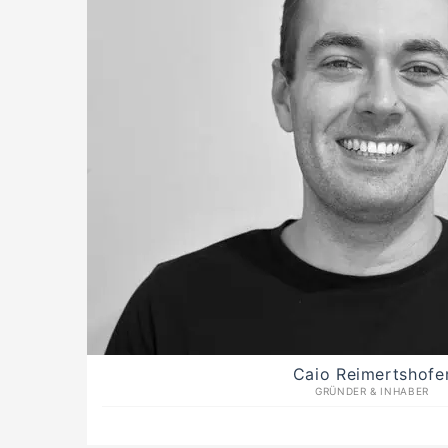
Caio Reimertshofe
GRÜNDER & INHABER