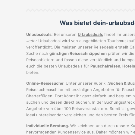
Was bietet dein-urlaubsd
Urlaubsdeals
: Bei unseren
Urlaubsdeals
findet ihr unse
Jeder
Urlaubsdeal wird von ausgebildeten Tourismuskaufl
veröffentlicht. Die meisten unserer Reisedeals erstellt C
Suche nach
günstigen Reiseschnäppchen
prüfen wir di
Reiseanbietern und fassen diese verständlich und komp
euch die besten Urlaubsdeals für
Pauschalreisen, Hotels
bieten.
Online-Reisesuche
: Unter unserer Rubrik „
Suchen & Bu
Reisesuchmaschine mit unzähligen Angeboten für Pausch
Charterflügen. Dort könnt ihr ganz einfach und bequem 
suchen und diesen direkt buchen. In der Buchungsstreck
Angebote von über 100 Reiseveranstaltern. Somit ist gewä
ideal untereinander vergleichen und den besten Preis fü
Individuelle Beratung
: Wir zeichnen uns durch unsere 
hervorragenden Kundenservice aus. Daher möchten wir e