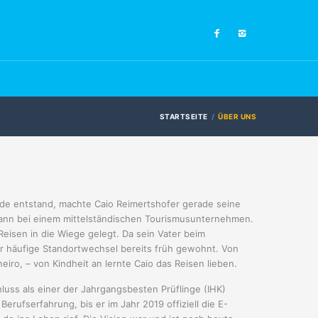
STARTSEITE
ÜBER UNS
l.de entstand, machte Caio Reimertshofer gerade seine
nn bei einem mittelständischen Tourismusunternehmen.
isen in die Wiege gelegt. Da sein Vater beim
er häufige Standortwechsel bereits früh gewohnt. Von
eiro, – von Kindheit an lernte Caio das Reisen lieben.
uss als einer der Jahrgangsbesten Prüflinge (IHK)
erufserfahrung, bis er im Jahr 2019 offiziell die E-