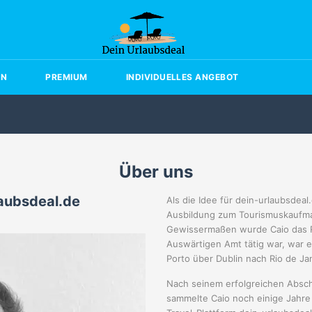
EN
PREMIUM
INDIVIDUELLES ANGEBOT
Über uns
laubsdeal.de
Als die Idee für dein-urlaubsdea
Ausbildung zum Tourismuskaufma
Gewissermaßen wurde Caio das Re
Auswärtigen Amt tätig war, war 
Porto über Dublin nach Rio de Jan
Nach seinem erfolgreichen Abschl
sammelte Caio noch einige Jahre B