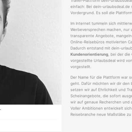
Travel-Plattform dein-urlaubsdeal
einfach: Bei dein-urlaubsdeal.de
Vordergrund. Es soll
die
Plattform
Im Internet tummeln sich mittlerw
Werbeversprechen machen, nur um
transparente Angebote, mangeln
Online-Reisebüros motivierten C
Dadurch entstand mit dein-urlau
Kundenorientierung
, bei der die
vorgestellte Urlaubsdeal wird v
vorgestellt.
Der Name für die Plattform war 
geht. Dafür möchten wir dir den
setzen wir auf Ehrlichkeit und Tr
Scheinangebote, die sofort ausge
wir auf genaue Recherchen und a
Voller Ambitionen entwickelt sic
r
Reisebranche neue Maßstäbe zu 