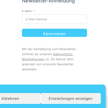
Newsletter-Anmeldung
E-MAIL
Abonnieren
Mit der Anmeldung zum Newsletter
stimmst du unseren
Datenschutz-
Bestimmungen
zu. Du kannst dich
jederzeit von unserem Newsletter
abmelden.
Unsere Kunden lieben uns
Ablehnen
Einstellungen anzeigen
4.8
026 Dein Urlaubsdeal | Alle Rechte vorbehalten
87 Bewertungen lesen