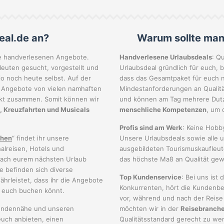
eal.de an?
Warum sollte man
re handverlesenen Angebote.
Handverlesene Urlaubsdeals
: Q
euten gesucht, vorgestellt und
Urlaubsdeal gründlich für euch, b
aio noch heute selbst. Auf der
dass das Gesamtpaket für euch n
e Angebote von vielen namhaften
Mindestanforderungen an Qualität
akt zusammen. Somit können wir
und können am Tag mehrere Dutze
, Kreuzfahrten und Musicals
menschliche Kompetenzen
, um 
Profis sind am Werk
: Keine Hobby
chen
“ findet ihr unsere
Unsere Urlaubsdeals sowie alle u
alreisen, Hotels und
ausgebildeten Tourismuskaufleute
nach eurem nächsten Urlaub
das höchste Maß an Qualität gew
e befinden sich diverse
Top Kundenservice
: Bei uns ist
hrleistet, dass ihr die Angebote
Konkurrenten, hört die Kundenbe
r euch buchen könnt.
vor, während und nach der Reise
Kundennähe und unseren
möchten wir in der
Reisebranch
uch anbieten, einen
Qualitätsstandard gerecht zu we