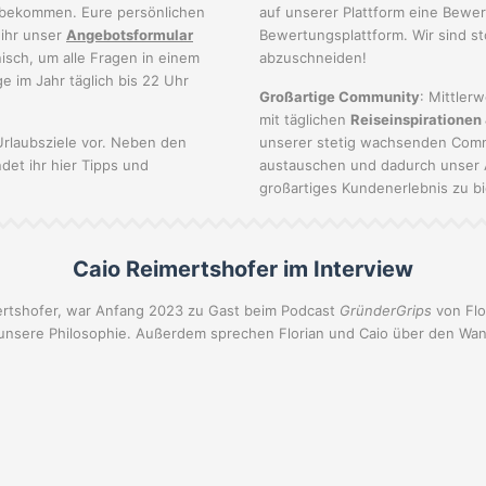
bekommen. Eure persönlichen
auf unserer Plattform eine Bewe
 ihr unser
An
gebotsformula
r
Bewertungsplattform. Wir sind st
nisch, um alle Fragen in einem
abzuschneiden!
e im Jahr täglich bis 22 Uhr
Großartige Community
: Mittler
mit täglichen
Reiseinspirationen
 Urlaubsziele vor. Neben den
unserer stetig wachsenden Comm
det ihr hier Tipps und
austauschen und dadurch unser 
großartiges Kundenerlebnis zu bi
Caio Reimertshofer im Interview
ertshofer, war Anfang 2023 zu Gast beim Podcast
GründerGrips
von Flo
nsere Philosophie. Außerdem sprechen Florian und Caio über den Wand