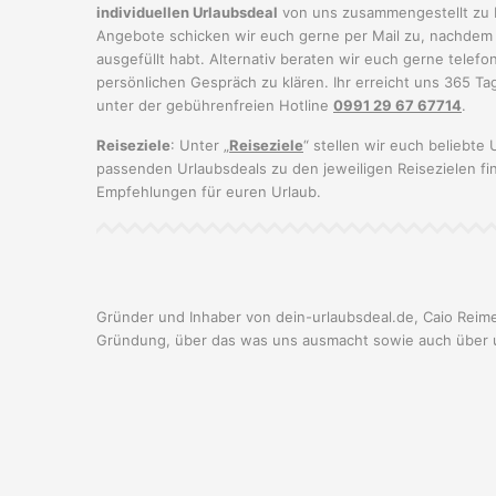
individuellen Urlaubsdeal
von uns zusammengestellt zu 
Angebote schicken wir euch gerne per Mail zu, nachdem
ausgefüllt habt. Alternativ beraten wir euch gerne telefo
persönlichen Gespräch zu klären. Ihr erreicht uns 365 Tag
unter der gebührenfreien Hotline
0991 29 67 67714
.
Reiseziele
: Unter „
Reiseziele
“ stellen wir euch beliebte
passenden Urlaubsdeals zu den jeweiligen Reisezielen fin
Empfehlungen für euren Urlaub.
Gründer und Inhaber von dein-urlaubsdeal.de, Caio Reim
Gründung, über das was uns ausmacht sowie auch über u