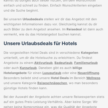
kannst du übriges auch selber nutzen, um dein Wunschhotel
einfach und schnell zu finden. Einfach Wunschkriterien eingeben
und die Suche beginnt.
Bei unseren
Urlaubsdeals
stellen wir dir das Angebot mit den
wichtigsten Informationen dazu vor. Gleichzeitig kannst du dir
auch Bilder zu dem Angebot ansehen. Im
Reisedeal
ist dann auch
vermerkt, wie du das Hotelangebot buchen kannst.
Unsere Urlaubsdeals für Hotels
Die vorgestellten Hotel Deals sind in verschiedene
Kategorien
unterteilt, um dir die Hotelsuche zu erleichtern. Du findest
Angebote zu einem
Aktivurlaub
,
Badeurlaub
,
Familienurlaub
oder auch
Kurzurlaub
. Daneben gibt es auch
billige
Hotelangebote
für einen
Luxusurlaub
oder eine
Neueröffnung
.
Besonders beliebt sind unsere
Hotel Deals
im Bereich
Wellness
und unsere Kategorie
Reiseschnäppchen
, wo man besonders
günstige Hotels finden kann.
Bei der Auswahl der Angebote achten unsere Reiseexperten stets
auf ein gutes Preis-Leistung-Verhältnis. Aber keine Sorge: Wir
gehen keine Kompromisse ein, was die Qualität der Angebote