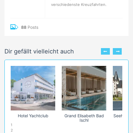
verschiedenste Kreuzfahrten.
88
Posts
Dir gefällt vielleicht auch
Hotel Yachtclub
Grand Elisabeth Bad
Seehotel 
Ischl
1
2