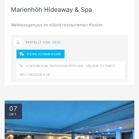
Marienhöh Hideaway & Spa
Wellnessgenuss im stilvoll restaurierten Kloster.
ERSTELLT VON:
CAIO
KEINE KOMMENTARE
KURZURLAUB
,
REISESCHNÄPPCHEN
,
URLAUB ZU ZWEIT
,
WELLNESSURLAUB
07
OKT.