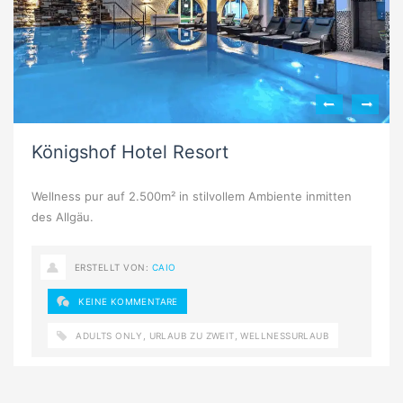
Königshof Hotel Resort
Wellness pur auf 2.500m² in stilvollem Ambiente inmitten
des Allgäu.
ERSTELLT VON:
CAIO
KEINE KOMMENTARE
ADULTS ONLY
,
URLAUB ZU ZWEIT
,
WELLNESSURLAUB