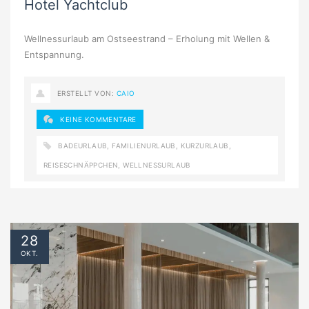
Hotel Yachtclub
Wellnessurlaub am Ostseestrand – Erholung mit Wellen &
Entspannung.
ERSTELLT VON:
CAIO
KEINE KOMMENTARE
BADEURLAUB
,
FAMILIENURLAUB
,
KURZURLAUB
,
REISESCHNÄPPCHEN
,
WELLNESSURLAUB
28
OKT.