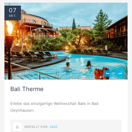
07
OKT.
Bali Therme
Erlebe das einzigartige Wellnessflair Balis in Bad
Oeynhausen.
ERSTELLT VON:
CAIO