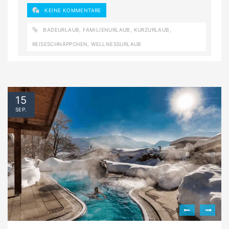
KEINE KOMMENTARE
BADEURLAUB
,
FAMILIENURLAUB
,
KURZURLAUB
,
REISESCHNÄPPCHEN
,
WELLNESSURLAUB
15
SEP.