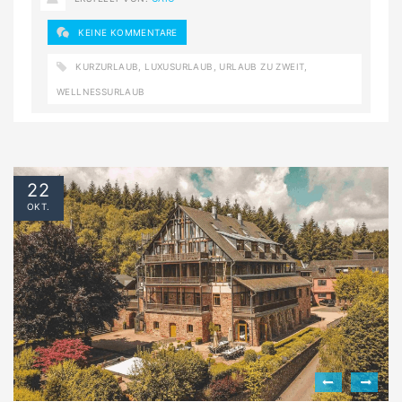
KEINE KOMMENTARE
KURZURLAUB
,
LUXUSURLAUB
,
URLAUB ZU ZWEIT
,
WELLNESSURLAUB
22
OKT.