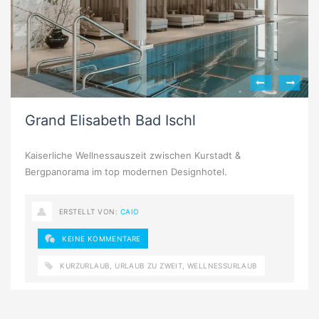
Grand Elisabeth Bad Ischl
Kaiserliche Wellnessauszeit zwischen Kurstadt &
Bergpanorama im top modernen Designhotel.
ERSTELLT VON:
CAIO
KEINE KOMMENTARE
KURZURLAUB
,
URLAUB ZU ZWEIT
,
WELLNESSURLAUB