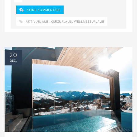
KEINE KOMMENTARE
AKTIVURLAUB
,
KURZURLAUB
,
WELLNESSURLAUB
20
DEZ.