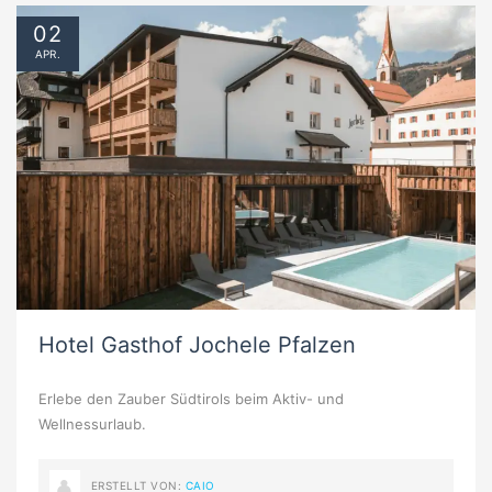
02
APR.
Hotel Gasthof Jochele Pfalzen
Erlebe den Zauber Südtirols beim Aktiv- und
Wellnessurlaub.
ERSTELLT VON:
CAIO