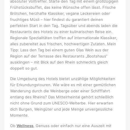
absoluter Volltreffer. Starte den Tag mit einem großzügigen
Frühstücksbuffet, das keine Wünsche offen lässt. Frische
Brötchen, herzhafte Klassiker, vegane Leckereien oder
fruchtiges Müsli – hier findest du garantiert deinen
perfekten Start in den Tag. Tagsüber und abends laden die
Restaurants des Hotels zu einer kulinarischen Reise ein.
Regionale Spezialitäten treffen auf internationale Klassiker,
alles zubereitet aus frischen, hochwertigen Zutaten. Mein
Tipp: Lass den Tag bei einem guten Glas Wein aus der
Region auf der Terrasse des Restaurants „Bootshaus“
ausklingen – mit Blick auf den Rhein schmeckt’s gleich
doppelt so gut.
Die Umgebung des Hotels bietet unzählige Möglichkeiten
für Erkundungstouren. Wie wäre es mit einer gemütlichen
Wanderung durch die Weinberge oder einer Schifffahrt
entlang des Rheins? Das Mittelrheintal gehört schließlich
nicht ohne Grund zum UNESCO-Welterbe. Hier erwarten
dich Burgen, Weingüter und jede Menge unvergessliche
Momente.
Ob
Wellness
, Genuss oder einfach nur eine Auszeit mit