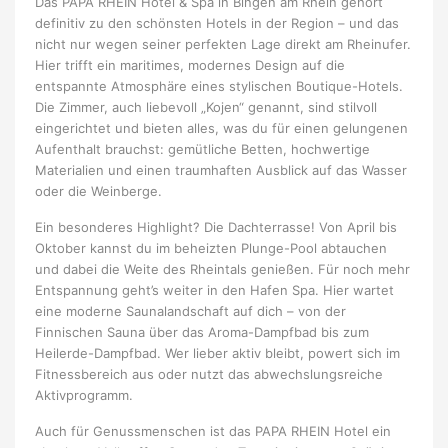
Das PAPA RHEIN Hotel & Spa in Bingen am Rhein gehört
definitiv zu den schönsten Hotels in der Region – und das
nicht nur wegen seiner perfekten Lage direkt am Rheinufer.
Hier trifft ein maritimes, modernes Design auf die
entspannte Atmosphäre eines stylischen Boutique-Hotels.
Die Zimmer, auch liebevoll „Kojen“ genannt, sind stilvoll
eingerichtet und bieten alles, was du für einen gelungenen
Aufenthalt brauchst: gemütliche Betten, hochwertige
Materialien und einen traumhaften Ausblick auf das Wasser
oder die Weinberge.
Ein besonderes Highlight? Die Dachterrasse! Von April bis
Oktober kannst du im beheizten Plunge-Pool abtauchen
und dabei die Weite des Rheintals genießen. Für noch mehr
Entspannung geht’s weiter in den Hafen Spa. Hier wartet
eine moderne Saunalandschaft auf dich – von der
Finnischen Sauna über das Aroma-Dampfbad bis zum
Heilerde-Dampfbad. Wer lieber aktiv bleibt, powert sich im
Fitnessbereich aus oder nutzt das abwechslungsreiche
Aktivprogramm.
Auch für Genussmenschen ist das PAPA RHEIN Hotel ein