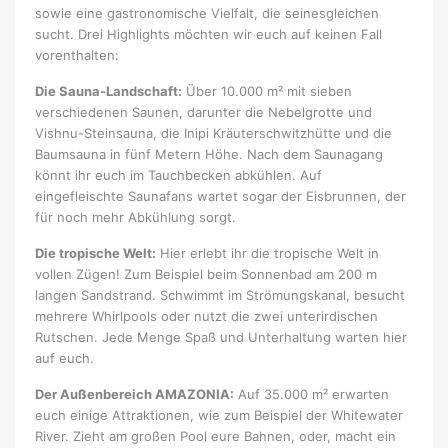
sowie eine gastronomische Vielfalt, die seinesgleichen
sucht. Drei Highlights möchten wir euch auf keinen Fall
vorenthalten:
Die Sauna-Landschaft:
Über 10.000 m² mit sieben
verschiedenen Saunen, darunter die Nebelgrotte und
Vishnu-Steinsauna, die Inipi Kräuterschwitzhütte und die
Baumsauna in fünf Metern Höhe. Nach dem Saunagang
könnt ihr euch im Tauchbecken abkühlen. Auf
eingefleischte Saunafans wartet sogar der Eisbrunnen, der
für noch mehr Abkühlung sorgt.
Die tropische Welt:
Hier erlebt ihr die tropische Welt in
vollen Zügen! Zum Beispiel beim Sonnenbad am 200 m
langen Sandstrand. Schwimmt im Strömungskanal, besucht
mehrere Whirlpools oder nutzt die zwei unterirdischen
Rutschen. Jede Menge Spaß und Unterhaltung warten hier
auf euch.
Der Außenbereich AMAZONIA:
Auf 35.000 m² erwarten
euch einige Attraktionen, wie zum Beispiel der Whitewater
River. Zieht am großen Pool eure Bahnen, oder, macht ein