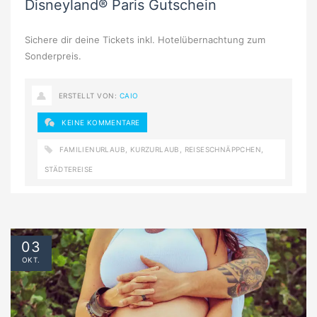
Disneyland® Paris Gutschein
Sichere dir deine Tickets inkl. Hotelübernachtung zum
Sonderpreis.
ERSTELLT VON:
CAIO
KEINE KOMMENTARE
FAMILIENURLAUB
,
KURZURLAUB
,
REISESCHNÄPPCHEN
,
STÄDTEREISE
03
OKT.