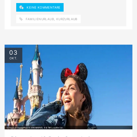
KEINE KOMMENTARE
FAMILIENURLAUB
,
KURZURLAUB
03
OKT.