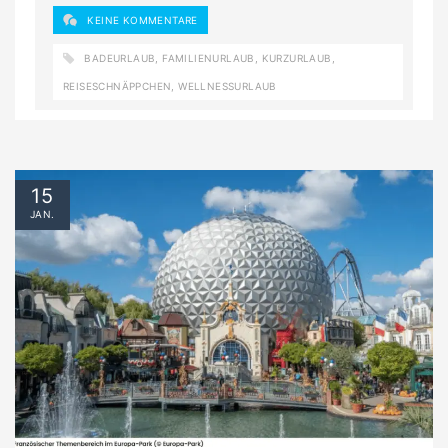
KEINE KOMMENTARE
BADEURLAUB
,
FAMILIENURLAUB
,
KURZURLAUB
,
REISESCHNÄPPCHEN
,
WELLNESSURLAUB
15
JAN.