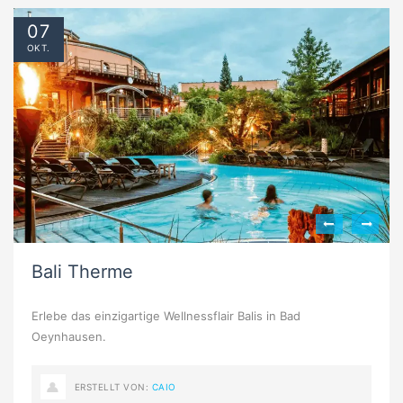
07
OKT.
Bali Therme
Erlebe das einzigartige Wellnessflair Balis in Bad
Oeynhausen.
ERSTELLT VON:
CAIO