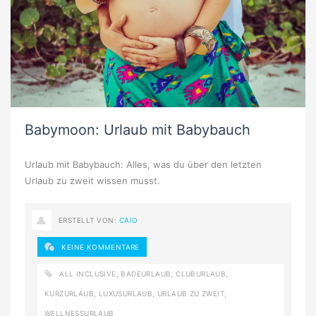
Babymoon: Urlaub mit Babybauch
Urlaub mit Babybauch: Alles, was du über den letzten
Urlaub zu zweit wissen musst.
ERSTELLT VON:
CAIO
KEINE KOMMENTARE
ALL INCLUSIVE
,
BADEURLAUB
,
CLUBURLAUB
,
KURZURLAUB
,
LUXUSURLAUB
,
URLAUB ZU ZWEIT
,
WELLNESSURLAUB