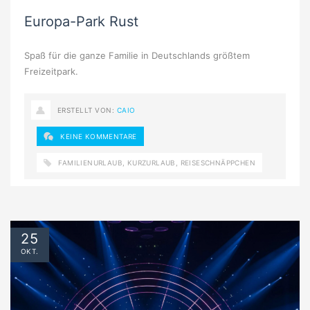
Europa-Park Rust
Spaß für die ganze Familie in Deutschlands größtem
Freizeitpark.
ERSTELLT VON:
CAIO
KEINE KOMMENTARE
FAMILIENURLAUB
,
KURZURLAUB
,
REISESCHNÄPPCHEN
25
OKT.