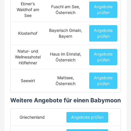
Ebner's
Fuschl am See,
Angebote
Waldhof am
Österreich
prüfen
See
Bayerisch Gmain,
Angebote
Klosterhof
Bayern
prüfen
Natur- und
Haus im Ennstal,
Angebote
Wellnesshotel
Österreich
prüfen
Höflehner
Mattsee,
Angebote
Seewirt
Österreich
prüfen
Weitere Angebote für einen Babymoon
Griechenland
Angebote prüfen