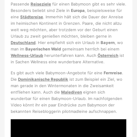
Passende
Reiseziele
für einen Babymoon gibt es sehr viele.
Besonders beliebt sind Ziele in
Europa
, beispielsweise für
eine
Städtereise
. Immerhin hält sich die Dauer der Anreise
im heimischen Kontinent in Grenzen. Paare, die nicht allzu
weit weg möchten, aber trotzdem vor der Geburt einen
Urlaub zu zweit genießen möchten, bleiben gerne in
Deutschland
. Hier empfiehlt sich ein Urlaub in
Bayern
, wo
man im
Bayerischen Wald
gemeinsam herrlich bei einem
Wellness-Urlaub
herunterfahren kann. Auch
Österreich
ist
in Sachen Wellness eine wunderbare Alternative.
Es gibt auch viele Babymoon-Angebote für eine
Fernreise
.
Die
Dominikanische Republik
ist zum Beispiel ein Ziel, wo
man gerade in den Wintermonaten in die Zweisamkeit
entfliehen kann. Auch die
Malediven
eignen sich
wunderbar für einen Babymoon-Urlaub. Im nachfolgenden
Video könnt ihr ein paar Eindrücke zum Babymoon der
bekannten Reisebloggerin pilotmadleine aufschnappen.