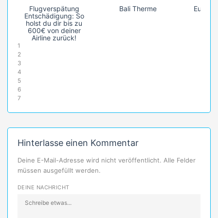
Flugverspätung
Bali Therme
Europa-
Entschädigung: So
holst du dir bis zu
600€ von deiner
Airline zurück!
1
2
3
4
5
6
7
Hinterlasse einen Kommentar
Deine E-Mail-Adresse wird nicht veröffentlicht. Alle Felder
müssen ausgefüllt werden.
DEINE NACHRICHT