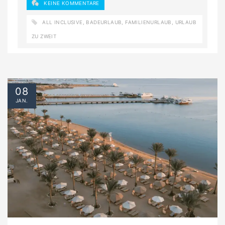
KEINE KOMMENTARE
ALL INCLUSIVE
,
BADEURLAUB
,
FAMILIENURLAUB
,
URLAUB
ZU ZWEIT
08
JAN.