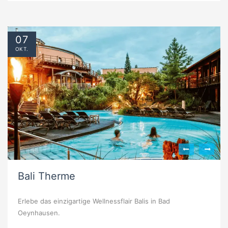
07
OKT.
Bali Therme
Erlebe das einzigartige Wellnessflair Balis in Bad
Oeynhausen.