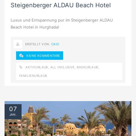
Steigenberger ALDAU Beach Hotel
Luxus und Entspannung pur im Steigenberger ALDAU
Beach Hotel in Hurghada!
ERSTELLT VON:
CAIO
KEINE KOMMENTARE
AKTIVURLAUB
,
ALL INCLUSIVE
,
BADEURLAUB
,
FAMILIENURLAUB
07
JAN.