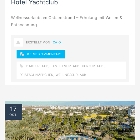
Hotel Yachtclub
Wellnessurlaub am Ostseestrand – Erholung mit Wellen &
Entspannung.
ERSTELLT VON:
CAIO
KEINE KOMMENTARE
BADEURLAUB
,
FAMILIENURLAUB
,
KURZURLAUB
,
REISESCHNÄPPCHEN
,
WELLNESSURLAUB
17
OKT.