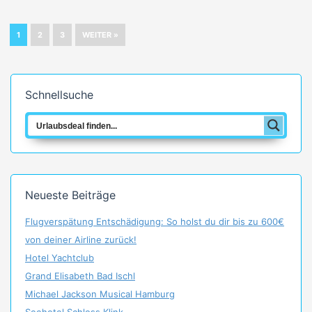
1
2
3
WEITER »
Schnellsuche
Neueste Beiträge
Flugverspätung Entschädigung: So holst du dir bis zu 600€
von deiner Airline zurück!
Hotel Yachtclub
Grand Elisabeth Bad Ischl
Michael Jackson Musical Hamburg
Seehotel Schloss Klink