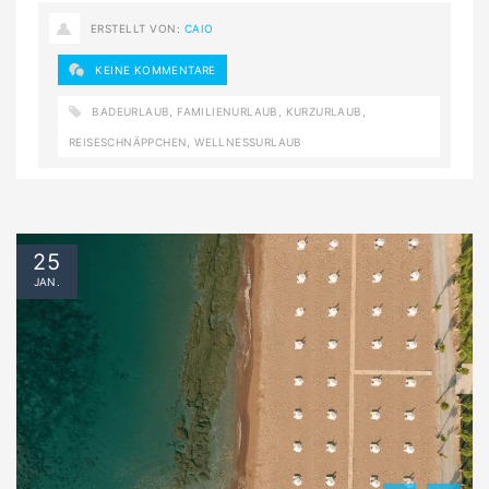
ERSTELLT VON:
CAIO
KEINE KOMMENTARE
BADEURLAUB
,
FAMILIENURLAUB
,
KURZURLAUB
,
REISESCHNÄPPCHEN
,
WELLNESSURLAUB
25
JAN.