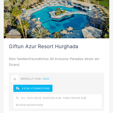
Giftun Azur Resort Hurghada
Dein familienfreundliches All-Inclusive-Paradies direkt am
Strand.
ERSTELLT VON:
CAIO
KEINE KOMMENTARE
ALL INCLUSIVE
,
BADEURLAUB
,
FAMILIENURLAUB
,
REISESCHNÄPPCHEN