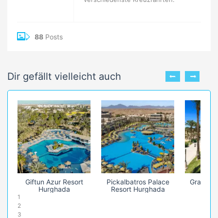
88
Posts
Dir gefällt vielleicht auch
Giftun Azur Resort
Pickalbatros Palace
Grand Ma
Hurghada
Resort Hurghada
1
2
3