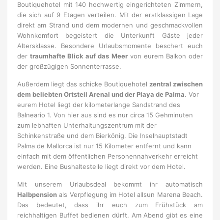
Boutiquehotel mit 140 hochwertig eingerichteten Zimmern,
die sich auf 9 Etagen verteilen. Mit der erstklassigen Lage
direkt am Strand und dem modernen und geschmackvollen
Wohnkomfort begeistert die Unterkunft Gäste jeder
Altersklasse. Besondere Urlaubsmomente beschert euch
der
traumhafte Blick auf das Meer
von eurem Balkon oder
der großzügigen Sonnenterrasse.
Außerdem liegt das schicke Boutiquehotel
zentral zwischen
dem beliebten Ortsteil Arenal und der Playa de Palma
. Vor
eurem Hotel liegt der kilometerlange Sandstrand des
Balneario 1. Von hier aus sind es nur circa 15 Gehminuten
zum lebhaften Unterhaltungszentrum mit der
Schinkenstraße und dem Bierkönig. Die Inselhauptstadt
Palma de Mallorca ist nur 15 Kilometer entfernt und kann
einfach mit dem öffentlichen Personennahverkehr erreicht
werden. Eine Bushaltestelle liegt direkt vor dem Hotel.
Mit unserem Urlaubsdeal bekommt ihr automatisch
Halbpension
als Verpflegung im Hotel allsun Marena Beach.
Das bedeutet, dass ihr euch zum Frühstück am
reichhaltigen Buffet bedienen dürft. Am Abend gibt es eine