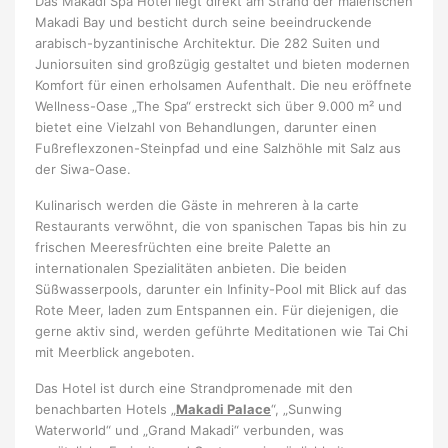
Das Makadi Spa Hotel liegt direkt am Strand der malerischen
Makadi Bay und besticht durch seine beeindruckende
arabisch-byzantinische Architektur. Die 282 Suiten und
Juniorsuiten sind großzügig gestaltet und bieten modernen
Komfort für einen erholsamen Aufenthalt. Die neu eröffnete
Wellness-Oase „The Spa“ erstreckt sich über 9.000 m² und
bietet eine Vielzahl von Behandlungen, darunter einen
Fußreflexzonen-Steinpfad und eine Salzhöhle mit Salz aus
der Siwa-Oase.
Kulinarisch werden die Gäste in mehreren à la carte
Restaurants verwöhnt, die von spanischen Tapas bis hin zu
frischen Meeresfrüchten eine breite Palette an
internationalen Spezialitäten anbieten. Die beiden
Süßwasserpools, darunter ein Infinity-Pool mit Blick auf das
Rote Meer, laden zum Entspannen ein. Für diejenigen, die
gerne aktiv sind, werden geführte Meditationen wie Tai Chi
mit Meerblick angeboten.
Das Hotel ist durch eine Strandpromenade mit den
benachbarten Hotels „
Makadi Palace
“, „Sunwing
Waterworld“ und „Grand Makadi“ verbunden, was