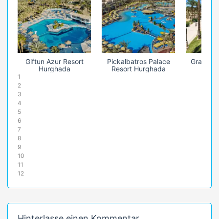
Giftun Azur Resort
Pickalbatros Palace
Grand Ma
Hurghada
Resort Hurghada
1
2
3
4
5
6
7
8
9
10
11
12
Hinterlasse einen Kommentar