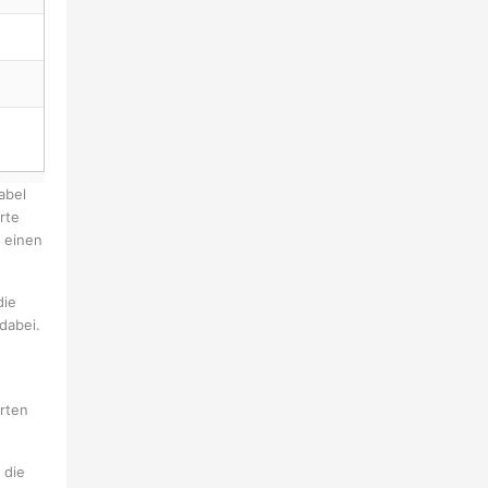
abel
rte
t einen
die
dabei.
rten
 die