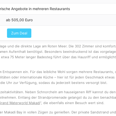
narische Angebote in mehreren Restaurants
ab 505,00 Euro
Zum Deal
lage und die direkte Lage am Roten Meer. Die 302 Zimmer sind komfort
lsamen Aufenthalt benötigst. Besonders beeindruckend ist das vorgelage
Ein etwa 75 Meter langer Badesteg führt über das Hausriff und ermöglich
um Entspannen ein. Für das leibliche Wohl sorgen mehrere Restaurants, 
litäten oder internationale Küche – hier ist für jeden Geschmack etwas 
ie Uhr zur Verfügung, sodass du jederzeit bestens versorgt bist.
eizeitaktivitäten. Neben Schnorcheln am hauseigenen Riff kannst du den
eilnehmen. Entlang der Strandpromenade gelangst du zu den benachba
Grand Waterworld Makadi
“, die ebenfalls einen Besuch wert sind.
der Makadi Bay in vollen Zügen zu genießen. Der private Sandstrand und