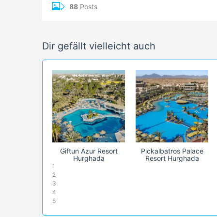
88
Posts
Dir gefällt vielleicht auch
Giftun Azur Resort
Pickalbatros Palace
Hurghada
Resort Hurghada
1
2
3
4
5