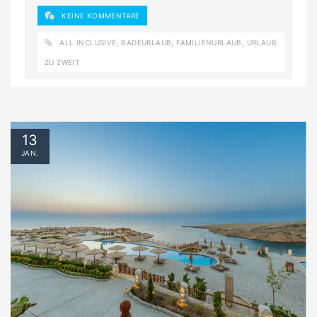
KEINE KOMMENTARE
ALL INCLUSIVE
,
BADEURLAUB
,
FAMILIENURLAUB
,
URLAUB
ZU ZWEIT
13
JAN.