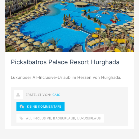
Pickalbatros Palace Resort Hurghada
Luxuriöser All-Inclusive-Urlaub im Herzen von Hurghada.
ERSTELLT VON:
CAIO
KEINE KOMMENTARE
ALL INCLUSIVE
,
BADEURLAUB
,
LUXUSURLAUB