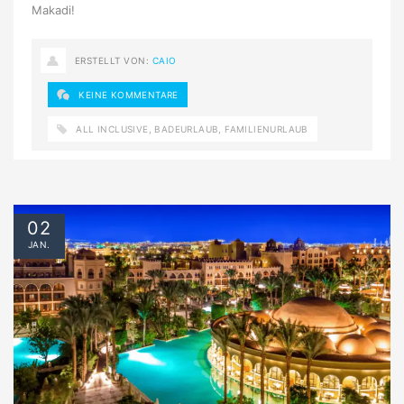
Makadi!
ERSTELLT VON:
CAIO
KEINE KOMMENTARE
ALL INCLUSIVE
,
BADEURLAUB
,
FAMILIENURLAUB
02
JAN.