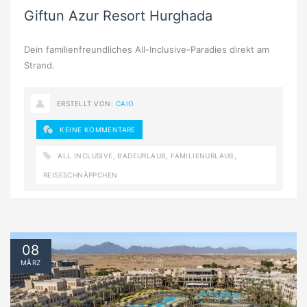
Giftun Azur Resort Hurghada
Dein familienfreundliches All-Inclusive-Paradies direkt am
Strand.
ERSTELLT VON:
CAIO
KEINE KOMMENTARE
ALL INCLUSIVE
,
BADEURLAUB
,
FAMILIENURLAUB
,
REISESCHNÄPPCHEN
08
MÄRZ