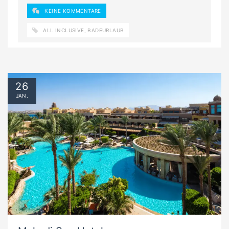
KEINE KOMMENTARE
ALL INCLUSIVE
,
BADEURLAUB
26
JAN.