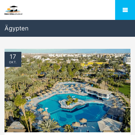
Ägypten
17
OKT.