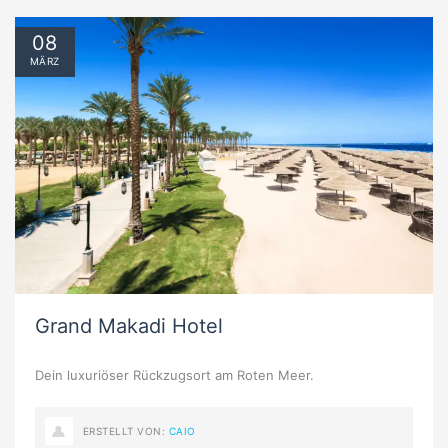
08
MÄRZ
Grand Makadi Hotel
Dein luxuriöser Rückzugsort am Roten Meer.
ERSTELLT VON:
CAIO