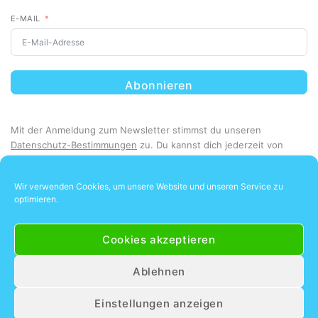
E-MAIL
Abonnieren
Mit der Anmeldung zum Newsletter stimmst du unseren
Datenschutz-Bestimmungen
zu. Du kannst dich jederzeit von
unserem Newsletter abmelden.
Wir verwenden Cookies, um unsere Website und unseren Service zu
optimieren.
Cookies akzeptieren
Ablehnen
Unsere Kunden lieben uns
4.8
Einstellungen anzeigen
87 Bewertungen lesen