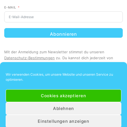
E-MAIL
Abonnieren
Mit der Anmeldung zum Newsletter stimmst du unseren
Datenschutz-Bestimmungen
zu. Du kannst dich jederzeit von
unserem Newsletter abmelden.
Wir verwenden Cookies, um unsere Website und unseren Service zu
optimieren.
Cookies akzeptieren
Ablehnen
Unsere Kunden lieben uns
4.8
Einstellungen anzeigen
87 Bewertungen lesen