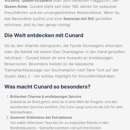
Victoria
,
Queen Elizabeth
oder dem neuesten Flaggschiff, der
Queen Anne
. Cunard steht seit über 180 Jahren für exklusive
Kreuzfahrten und ein unvergleichliches Reiseerlebnis. Wenn du
das Besondere suchst und eine
Seereise mit Stil
genießen
möchtest, bist du hier genau richtig!
Die Welt entdecken mit Cunard
Ob du den Atlantik überqueren, die Fjorde Norwegens erkunden
oder die Karibik mit einem Glas Champagner in der Hand genießen
möchtest – Cunard bietet dir eine Auswahl an erstklassigen
Reiserouten. Besonders beliebt ist die klassische
Transatlantikpassage von Southampton nach New York auf der
Queen Mary 2 – ein echtes Highlight für Kreuzfahrtliebhaber.
Was macht Cunard so besonders?
Britischer Charme & erstklassiger Service
Sobald du an Bord gehst, wirst du in eine Welt der Eleganz und des
exzellenten Services entführt. Die Crew sorgt rund um die Uhr für dein
Wohlbefinden.
Gourmet-Erlebnisse der Extraklasse
Von edlen Afternoon-Teas bis hin zu exquisiten Menüs in den
Bordrestaurants – Genießer kommen voll auf ihre Kosten.