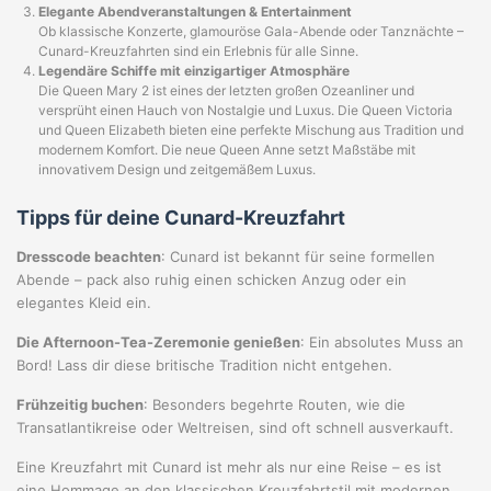
Elegante Abendveranstaltungen & Entertainment
Ob klassische Konzerte, glamouröse Gala-Abende oder Tanznächte –
Cunard-Kreuzfahrten sind ein Erlebnis für alle Sinne.
Legendäre Schiffe mit einzigartiger Atmosphäre
Die Queen Mary 2 ist eines der letzten großen Ozeanliner und
versprüht einen Hauch von Nostalgie und Luxus. Die Queen Victoria
und Queen Elizabeth bieten eine perfekte Mischung aus Tradition und
modernem Komfort. Die neue Queen Anne setzt Maßstäbe mit
innovativem Design und zeitgemäßem Luxus.
Tipps für deine Cunard-Kreuzfahrt
Dresscode beachten
: Cunard ist bekannt für seine formellen
Abende – pack also ruhig einen schicken Anzug oder ein
elegantes Kleid ein.
Die Afternoon-Tea-Zeremonie genießen
: Ein absolutes Muss an
Bord! Lass dir diese britische Tradition nicht entgehen.
Frühzeitig buchen
: Besonders begehrte Routen, wie die
Transatlantikreise oder Weltreisen, sind oft schnell ausverkauft.
Eine Kreuzfahrt mit Cunard ist mehr als nur eine Reise – es ist
eine Hommage an den klassischen Kreuzfahrtstil mit modernen