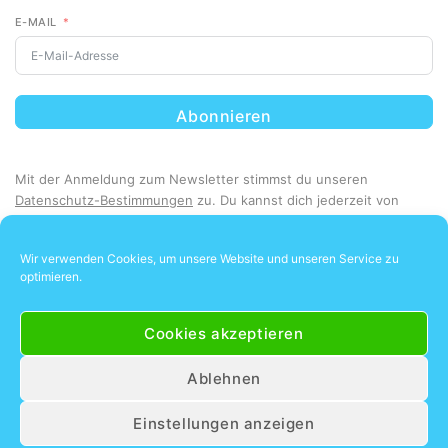
E-MAIL
Abonnieren
Mit der Anmeldung zum Newsletter stimmst du unseren
Datenschutz-Bestimmungen
zu. Du kannst dich jederzeit von
unserem Newsletter abmelden.
Wir verwenden Cookies, um unsere Website und unseren Service zu
optimieren.
Cookies akzeptieren
Ablehnen
Unsere Kunden lieben uns
4.8
Einstellungen anzeigen
87 Bewertungen lesen
© 2026 Dein Urlaubsdeal | Alle Rechte vorbehalten