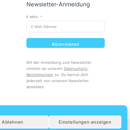
Newsletter-Anmeldung
E-MAIL
Abonnieren
Mit der Anmeldung zum Newsletter
stimmst du unseren
Datenschutz-
Bestimmungen
zu. Du kannst dich
jederzeit von unserem Newsletter
abmelden.
Unsere Kunden lieben uns
Ablehnen
Einstellungen anzeigen
4.8
026 Dein Urlaubsdeal | Alle Rechte vorbehalten