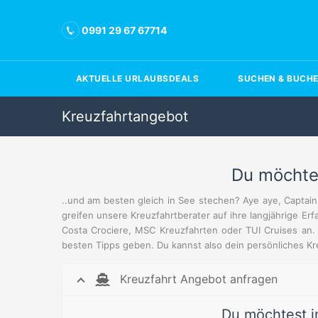
0991 29 67 67714
AKTUELLE URLAUBSDEALS
SUCHEN & BUCH
Kreuzfahrtangebot
Du möchtes
..und am besten gleich in See stechen? Aye aye, Captai
greifen unsere Kreuzfahrtberater auf ihre langjährige Er
Costa Crociere, MSC Kreuzfahrten oder TUI Cruises an. 
besten Tipps geben. Du kannst also dein persönliches Kr
Kreuzfahrt Angebot anfragen
Du möchtest i