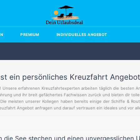
EN
PREMIUM
INDIVIDUELLES ANGEBOT
t ein persönliches Kreuzfahrt Angebo
n! Unsere erfahrenen Kreuzfahrtexperten arbeiten täglich die besten 
fahrung und ihr breit gefächertes Fachwissen zurück und bieten dir tol
Die meisten unserer Kollegen haben bereits einige der Schiffe & Rout
euzfahrt Angebot anfragen und darauf vertrauen ein ideales und vor al
n die See stechen und einen unvergesslichen U