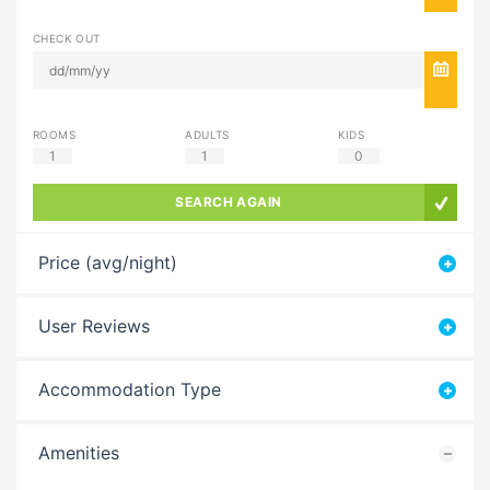
CHECK OUT
ROOMS
ADULTS
KIDS
1
1
0
SEARCH AGAIN
Price (avg/night)
User Reviews
Accommodation Type
Amenities