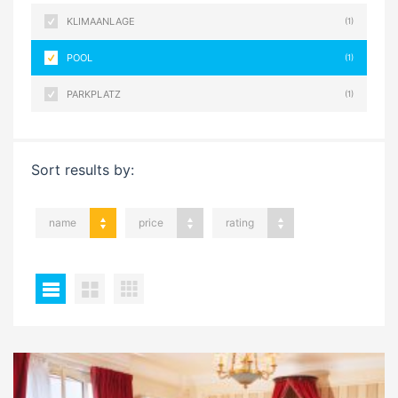
KLIMAANLAGE
(1)
POOL
(1)
PARKPLATZ
(1)
Sort results by:
name
price
rating