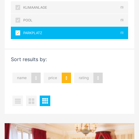
KLIMAANLAGE
(1)
POOL
(1)
PARKPLATZ
(1)
Sort results by:
name
price
rating