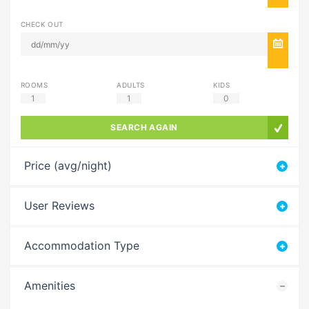
CHECK OUT
ROOMS
ADULTS
KIDS
1
1
0
SEARCH AGAIN
Price (avg/night)
User Reviews
Accommodation Type
Amenities